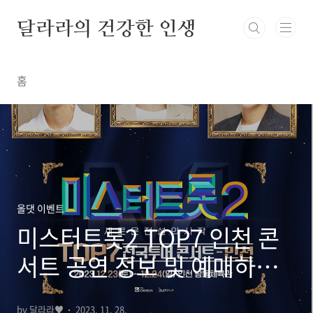
본문 바로가기
달라라의 건강한 인생
홈
올댓 이벤트
미스터트롯2 TOP7 인천 콘
서트 공연 정보 및 예매하기,
할인 예매 방법
by 달라라♥
2023. 11. 28.