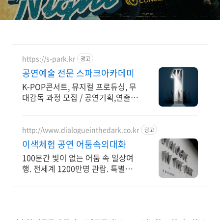
https://s-park.kr
광고
공연예술 전문 스파크아카데미
K-POP콘서트, 뮤지컬 프로듀싱, 무
대감독 과정 모집 / 공연기획,연출,
무대감독 세계가 열광하는 K-콘텐츠
의 핵심이 될 제작스태프 양성 -
SPARK가 책임집니다
http://www.dialogueinthedark.co.kr
광고
이색체험 공연 어둠속의대화
100분간 빛이 없는 어둠 속 일상여
행. 전세계 1200만명 관람. 특별한
감동.