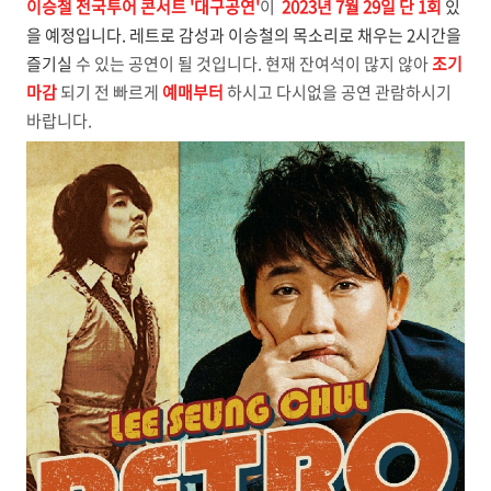
이승철 전국투어 콘서트 '대구공연'
이
2023년 7월 29일 단 1회
있
을
예정입니다. 레트로 감성과 이승철의 목소리로 채우는 2시간을
즐기실
수 있는 공연이 될 것입니다. 현재 잔여석이 많지 않아
조기
마감
되기 전 빠르게
예매부터
하시고 다시없을 공연 관람하시기
바랍니다.