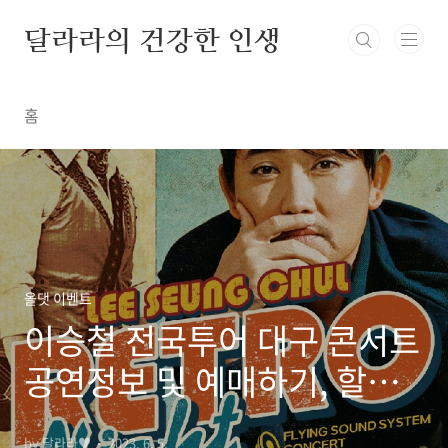
본문 바로가기
달라라의 건강한 인생
홈
올댓 이벤트
이승철 전국투어 대구 콘서트
공연정보 및 예매하기, 할인
예매 방법
by 달라라♥
2023. 6. 5.