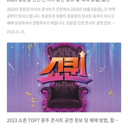
2023년 장윤정 라이브 콘서트가 인천에서 2023년 10월 8일(일), 단 하루
공연이 있다고 합니다. 트로트의 여왕인 장윤정의 콘서트 놓치지 마시고
예매 성공하셔서 관람하시기 바랍니다. 장윤정 인천 콘서트 공연 정보 및
예매 방법과 할인 예매 방법까지 자세히 안내해 드리겠습니다. 장윤정 인
2023. 8. 15.
천 콘서트 공연 정보 공연일시 : 2023.10.08.(일),14시/18시 공연시간 :
120분 공연장소 : 인천 송도컨벤시아 관람연령 : 8세 이상 관람 가능 관
람가격 : VIP석 - 143,000원 R석 - 132,000원 S석 - 121,000원 장윤정
인천 콘서트 예매하기 예매처 : 인터파크 티켓 홈페이지 온라인 예매 예
매가능일자 : 전일 11시까지 일괄배송 : 초기 예매 분 2023.9.15.(금) 일
괄 배..
2023 쇼퀸 TOP7 광주 콘서트 공연 정보 및 예매 방법, 할인 예매 방법