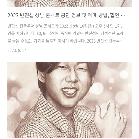
2023 변진섭 성남 콘서트 공연 정보 및 예매 방법, 할인 정보까지
변진섭 전국투어 성남 콘서트가 2023년 9월 16일(일) 오후 5시 단 1회,
있을 예정입니다. 80, 90 추억의 중심에 있었던 변진섭의 감성적인 노래
를 들을 수 있는 기회를 놓치지 마시기 바랍니다. 2023 변진섭 전국투어
성남 콘서트 정보 및 예매 방법, 할인 정보 등 자세히 안내해 드리겠습니
2023. 8. 17.
다. 변진섭 성남 콘서트 공연 정보 공연일자 : 2023.9.16.(토) 17시 공연
시간 : 120분 공연장소 : 성남아트센터 오페라하우스 관람연령 : 만 7세
이상 가능 관람가격 : VIP석 - 110,000원 R석 - 99,000원 S석 - 77,000
원 A석 - 66,000원 변진섭 성남 콘서트 예매하기 예매 : 인터파크티켓 온
라인 예매 예매가능시간 : 토요일 관람 시 전일 17시까지 예매제한 : 1인
당..